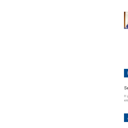
S
Η 
επ