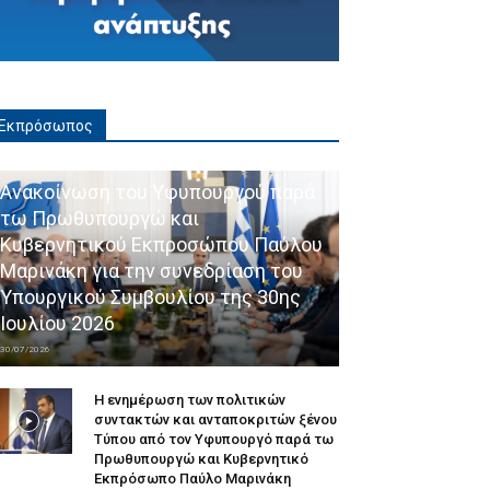
Εκπρόσωπος
Ανακοίνωση του Υφυπουργού παρά
τω Πρωθυπουργώ και
Κυβερνητικού Εκπροσώπου Παύλου
Μαρινάκη για την συνεδρίαση του
Υπουργικού Συμβουλίου της 30ης
Ιουλίου 2026
30/07/2026
Η ενημέρωση των πολιτικών
συντακτών και ανταποκριτών ξένου
Τύπου από τον Υφυπουργό παρά τω
Πρωθυπουργώ και Κυβερνητικό
Εκπρόσωπο Παύλο Μαρινάκη