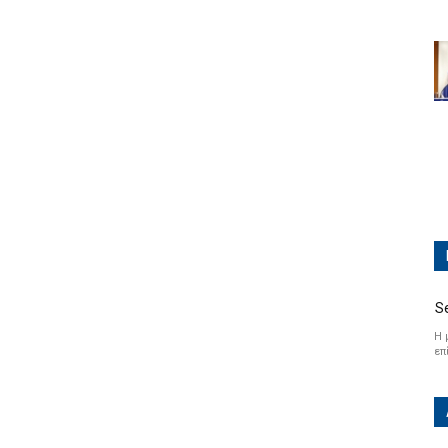
S
Η 
επ