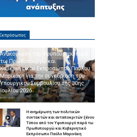
Εκπρόσωπος
Ανακοίνωση του Υφυπουργού παρά
τω Πρωθυπουργώ και
Κυβερνητικού Εκπροσώπου Παύλου
Μαρινάκη για την συνεδρίαση του
Υπουργικού Συμβουλίου της 30ης
Ιουλίου 2026
30/07/2026
Η ενημέρωση των πολιτικών
συντακτών και ανταποκριτών ξένου
Τύπου από τον Υφυπουργό παρά τω
Πρωθυπουργώ και Κυβερνητικό
Εκπρόσωπο Παύλο Μαρινάκη