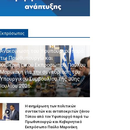
Εκπρόσωπος
Ανακοίνωση του Υφυπουργού παρά
τω Πρωθυπουργώ και
Κυβερνητικού Εκπροσώπου Παύλου
Μαρινάκη για την συνεδρίαση του
Υπουργικού Συμβουλίου της 30ης
Ιουλίου 2026
30/07/2026
Η ενημέρωση των πολιτικών
συντακτών και ανταποκριτών ξένου
Τύπου από τον Υφυπουργό παρά τω
Πρωθυπουργώ και Κυβερνητικό
Εκπρόσωπο Παύλο Μαρινάκη