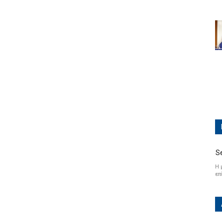
S
Η 
επ