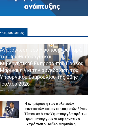
Εκπρόσωπος
Ανακοίνωση του Υφυπουργού παρά
τω Πρωθυπουργώ και
Κυβερνητικού Εκπροσώπου Παύλου
Μαρινάκη για την συνεδρίαση του
Υπουργικού Συμβουλίου της 30ης
Ιουλίου 2026
30/07/2026
Η ενημέρωση των πολιτικών
συντακτών και ανταποκριτών ξένου
Τύπου από τον Υφυπουργό παρά τω
Πρωθυπουργώ και Κυβερνητικό
Εκπρόσωπο Παύλο Μαρινάκη