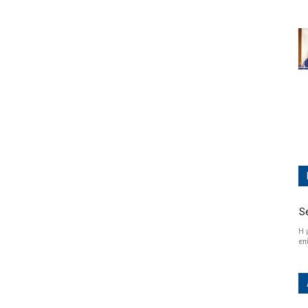
S
Η 
επ