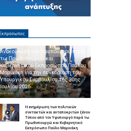
Εκπρόσωπος
Ανακοίνωση του Υφυπουργού παρά
τω Πρωθυπουργώ και
Κυβερνητικού Εκπροσώπου Παύλου
Μαρινάκη για την συνεδρίαση του
Υπουργικού Συμβουλίου της 30ης
Ιουλίου 2026
30/07/2026
Η ενημέρωση των πολιτικών
συντακτών και ανταποκριτών ξένου
Τύπου από τον Υφυπουργό παρά τω
Πρωθυπουργώ και Κυβερνητικό
Εκπρόσωπο Παύλο Μαρινάκη