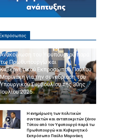
Εκπρόσωπος
Ανακοίνωση του Υφυπουργού παρά
τω Πρωθυπουργώ και
Κυβερνητικού Εκπροσώπου Παύλου
Μαρινάκη για την συνεδρίαση του
Υπουργικού Συμβουλίου της 30ης
Ιουλίου 2026
30/07/2026
Η ενημέρωση των πολιτικών
συντακτών και ανταποκριτών ξένου
Τύπου από τον Υφυπουργό παρά τω
Πρωθυπουργώ και Κυβερνητικό
Εκπρόσωπο Παύλο Μαρινάκη