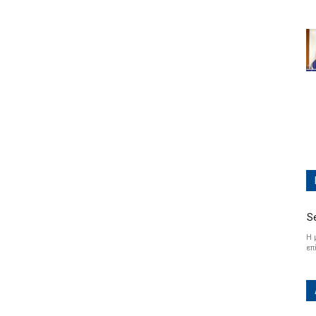
S
Η 
επ