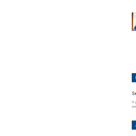
S
Η 
επ