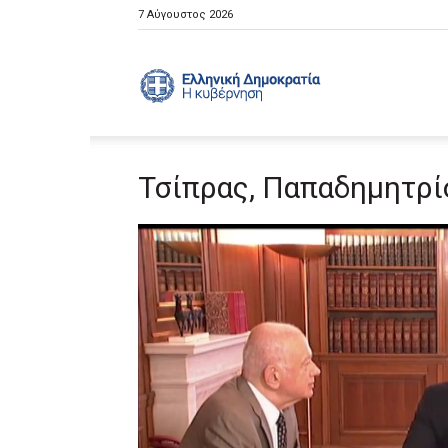
7 Αύγουστος 2026
Ελληνική
Τσίπρας, Παπαδημητρί
Κυβέρνηση