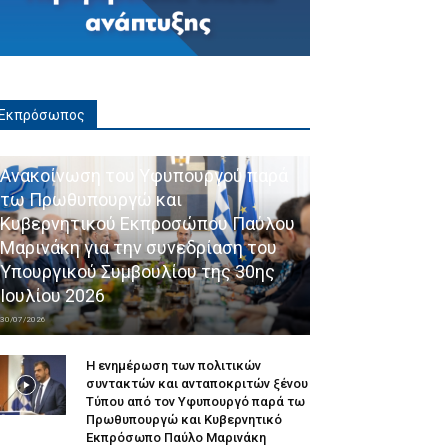
Εκπρόσωπος
Ανακοίνωση του Υφυπουργού παρά
τω Πρωθυπουργώ και
Κυβερνητικού Εκπροσώπου Παύλου
Μαρινάκη για την συνεδρίαση του
Υπουργικού Συμβουλίου της 30ης
Ιουλίου 2026
30/07/2026
Η ενημέρωση των πολιτικών
συντακτών και ανταποκριτών ξένου
Τύπου από τον Υφυπουργό παρά τω
Πρωθυπουργώ και Κυβερνητικό
Εκπρόσωπο Παύλο Μαρινάκη