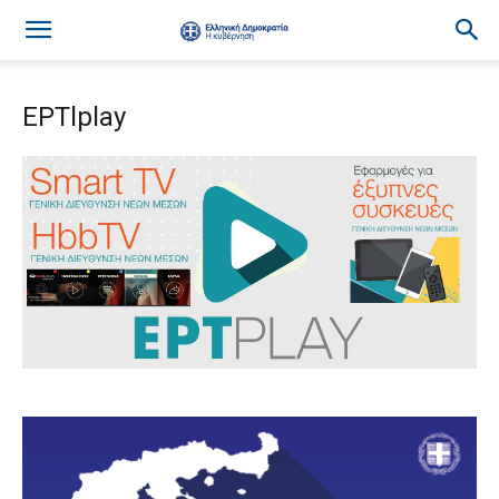
ΕΡTlplay