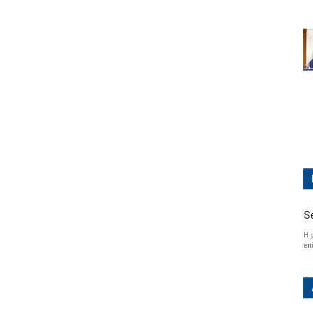
S
Η 
επ