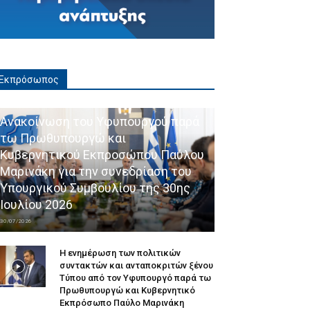
Εκπρόσωπος
Ανακοίνωση του Υφυπουργού παρά
τω Πρωθυπουργώ και
Κυβερνητικού Εκπροσώπου Παύλου
Μαρινάκη για την συνεδρίαση του
Υπουργικού Συμβουλίου της 30ης
Ιουλίου 2026
30/07/2026
Η ενημέρωση των πολιτικών
συντακτών και ανταποκριτών ξένου
Τύπου από τον Υφυπουργό παρά τω
Πρωθυπουργώ και Κυβερνητικό
Εκπρόσωπο Παύλο Μαρινάκη