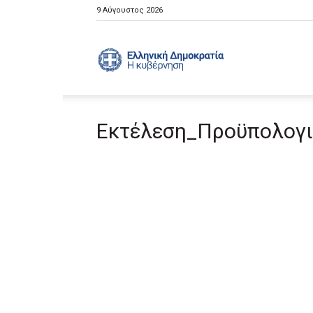
9 Αύγουστος 2026
Ελληνική
Εκτέλεση_Προϋπολογι
Κυβέρνηση