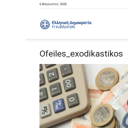
6 Αύγουστος 2026
Ελληνική
Ofeiles_exodikastikos
Κυβέρνηση