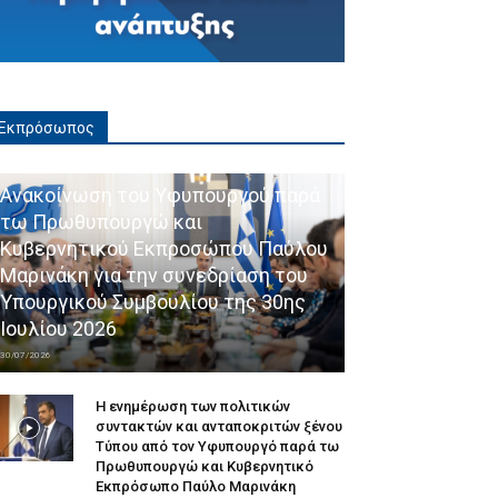
Εκπρόσωπος
Ανακοίνωση του Υφυπουργού παρά
τω Πρωθυπουργώ και
Κυβερνητικού Εκπροσώπου Παύλου
Μαρινάκη για την συνεδρίαση του
Υπουργικού Συμβουλίου της 30ης
Ιουλίου 2026
30/07/2026
Η ενημέρωση των πολιτικών
συντακτών και ανταποκριτών ξένου
Τύπου από τον Υφυπουργό παρά τω
Πρωθυπουργώ και Κυβερνητικό
Εκπρόσωπο Παύλο Μαρινάκη