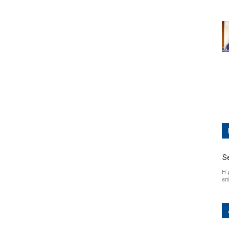
S
Η 
επ