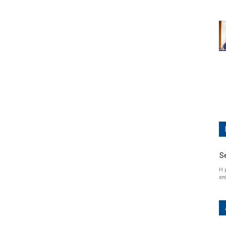
S
Η 
επ