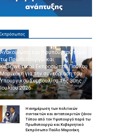
Εκπρόσωπος
Ανακοίνωση του Υφυπουργού παρά
τω Πρωθυπουργώ και
Κυβερνητικού Εκπροσώπου Παύλου
Μαρινάκη για την συνεδρίαση του
Υπουργικού Συμβουλίου της 30ης
Ιουλίου 2026
30/07/2026
Η ενημέρωση των πολιτικών
συντακτών και ανταποκριτών ξένου
Τύπου από τον Υφυπουργό παρά τω
Πρωθυπουργώ και Κυβερνητικό
Εκπρόσωπο Παύλο Μαρινάκη