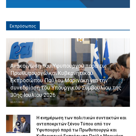
Εκπρόσωπος
Ανακοίνωση του Υφυπουργού παρά τω
Πρωθυπουργώ και Κυβερνητικού
Εκπροσώπου Παύλου Μαρινάκη για την
συνεδρίαση του Υπουργικού Συμβουλίου της
30ης Ιουλίου 2026
30/07/2026
Η ενημέρωση των πολιτικών συντακτών και
ανταποκριτών ξένου Τύπου από τον
Υφυπουργό παρά τω Πρωθυπουργώ και
Κυβερνητικό Εκπρόσωπο Παύλο Μαρινάκη