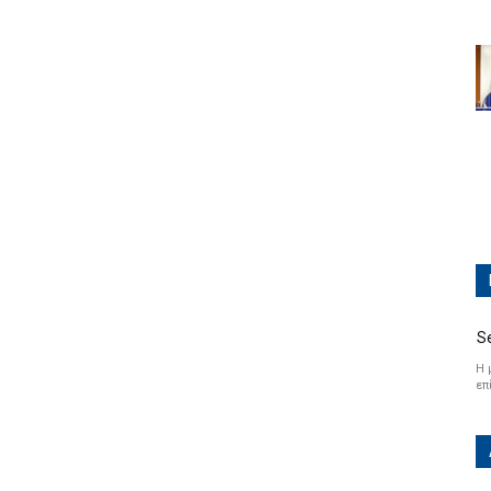
S
Η 
επ