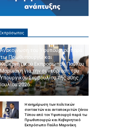
Εκπρόσωπος
Ανακοίνωση του Υφυπουργού παρά
τω Πρωθυπουργώ και
Κυβερνητικού Εκπροσώπου Παύλου
Μαρινάκη για την συνεδρίαση του
Υπουργικού Συμβουλίου της 30ης
Ιουλίου 2026
30/07/2026
Η ενημέρωση των πολιτικών
συντακτών και ανταποκριτών ξένου
Τύπου από τον Υφυπουργό παρά τω
Πρωθυπουργώ και Κυβερνητικό
Εκπρόσωπο Παύλο Μαρινάκη