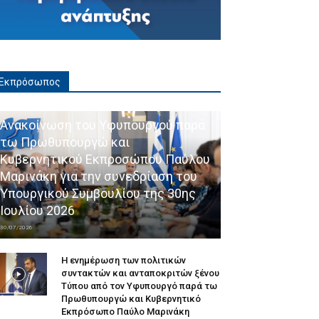
Εκπρόσωπος
Ανακοίνωση του Υφυπουργού παρά
τω Πρωθυπουργώ και
Κυβερνητικού Εκπροσώπου Παύλου
Μαρινάκη για την συνεδρίαση του
Υπουργικού Συμβουλίου της 30ης
Ιουλίου 2026
30/07/2026
Η ενημέρωση των πολιτικών
συντακτών και ανταποκριτών ξένου
Τύπου από τον Υφυπουργό παρά τω
Πρωθυπουργώ και Κυβερνητικό
Εκπρόσωπο Παύλο Μαρινάκη