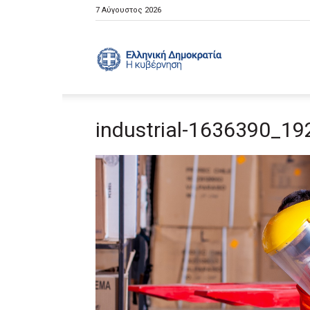
7 Αύγουστος 2026
Ελληνική
industrial-1636390_19
Κυβέρνηση