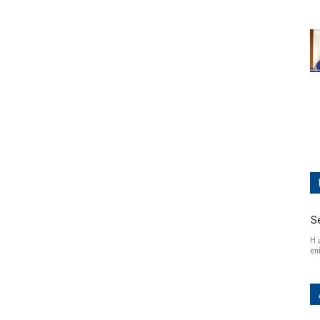
S
Η 
επ