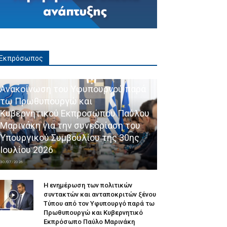
Εκπρόσωπος
Ανακοίνωση του Υφυπουργού παρά
τω Πρωθυπουργώ και
Κυβερνητικού Εκπροσώπου Παύλου
Μαρινάκη για την συνεδρίαση του
Υπουργικού Συμβουλίου της 30ης
Ιουλίου 2026
30/07/2026
Η ενημέρωση των πολιτικών
συντακτών και ανταποκριτών ξένου
Τύπου από τον Υφυπουργό παρά τω
Πρωθυπουργώ και Κυβερνητικό
Εκπρόσωπο Παύλο Μαρινάκη