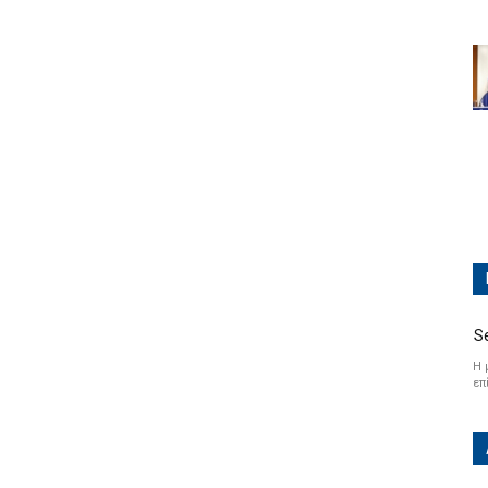
S
Η 
επ