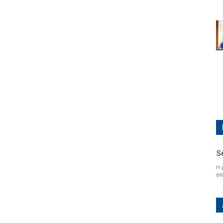
S
Η 
επ