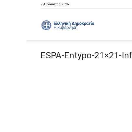
7 Αύγουστος 2026
Ελληνική
ESPA-Entypo-21×21-In
Κυβέρνηση