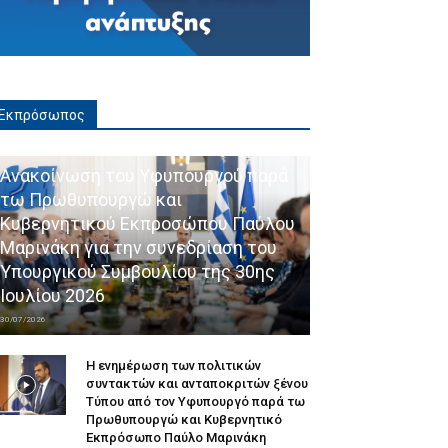
Εκπρόσωπος
Ανακοίνωση του Υφυπουργού παρά
τω Πρωθυπουργώ και
Κυβερνητικού Εκπροσώπου Παύλου
Μαρινάκη για την συνεδρίαση του
Υπουργικού Συμβουλίου της 30ης
Ιουλίου 2026
30/07/2026
Η ενημέρωση των πολιτικών
συντακτών και ανταποκριτών ξένου
Τύπου από τον Υφυπουργό παρά τω
Πρωθυπουργώ και Κυβερνητικό
Εκπρόσωπο Παύλο Μαρινάκη