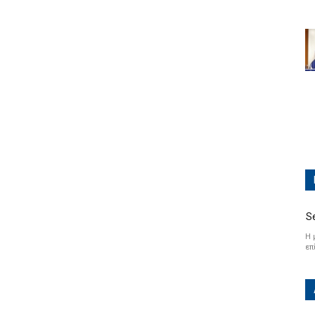
S
Η 
επ