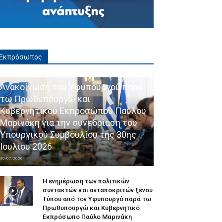
Εκπρόσωπος
Ανακοίνωση του Υφυπουργού παρά
τω Πρωθυπουργώ και
Κυβερνητικού Εκπροσώπου Παύλου
Μαρινάκη για την συνεδρίαση του
Υπουργικού Συμβουλίου της 30ης
Ιουλίου 2026
30/07/2026
Η ενημέρωση των πολιτικών
συντακτών και ανταποκριτών ξένου
Τύπου από τον Υφυπουργό παρά τω
Πρωθυπουργώ και Κυβερνητικό
Εκπρόσωπο Παύλο Μαρινάκη