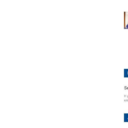
S
Η 
επ