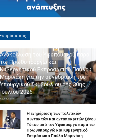
Εκπρόσωπος
Ανακοίνωση του Υφυπουργού παρά
τω Πρωθυπουργώ και
Κυβερνητικού Εκπροσώπου Παύλου
Μαρινάκη για την συνεδρίαση του
Υπουργικού Συμβουλίου της 30ης
Ιουλίου 2026
30/07/2026
Η ενημέρωση των πολιτικών
συντακτών και ανταποκριτών ξένου
Τύπου από τον Υφυπουργό παρά τω
Πρωθυπουργώ και Κυβερνητικό
Εκπρόσωπο Παύλο Μαρινάκη