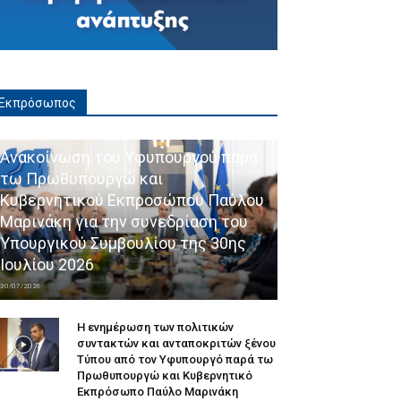
Εκπρόσωπος
Ανακοίνωση του Υφυπουργού παρά
τω Πρωθυπουργώ και
Κυβερνητικού Εκπροσώπου Παύλου
Μαρινάκη για την συνεδρίαση του
Υπουργικού Συμβουλίου της 30ης
Ιουλίου 2026
30/07/2026
Η ενημέρωση των πολιτικών
συντακτών και ανταποκριτών ξένου
Τύπου από τον Υφυπουργό παρά τω
Πρωθυπουργώ και Κυβερνητικό
Εκπρόσωπο Παύλο Μαρινάκη