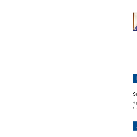
S
Η 
επ