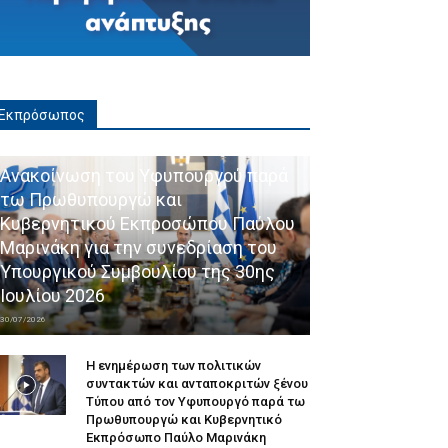
Εκπρόσωπος
Ανακοίνωση του Υφυπουργού παρά
τω Πρωθυπουργώ και
Κυβερνητικού Εκπροσώπου Παύλου
Μαρινάκη για την συνεδρίαση του
Υπουργικού Συμβουλίου της 30ης
Ιουλίου 2026
30/07/2026
Η ενημέρωση των πολιτικών
συντακτών και ανταποκριτών ξένου
Τύπου από τον Υφυπουργό παρά τω
Πρωθυπουργώ και Κυβερνητικό
Εκπρόσωπο Παύλο Μαρινάκη