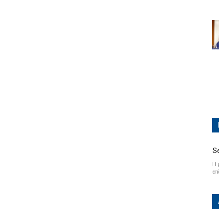
S
Η 
επ