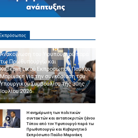
Εκπρόσωπος
Ανακοίνωση του Υφυπουργού παρά
τω Πρωθυπουργώ και
Κυβερνητικού Εκπροσώπου Παύλου
Μαρινάκη για την συνεδρίαση του
Υπουργικού Συμβουλίου της 30ης
Ιουλίου 2026
30/07/2026
Η ενημέρωση των πολιτικών
συντακτών και ανταποκριτών ξένου
Τύπου από τον Υφυπουργό παρά τω
Πρωθυπουργώ και Κυβερνητικό
Εκπρόσωπο Παύλο Μαρινάκη