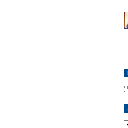
Η 
επ
Α