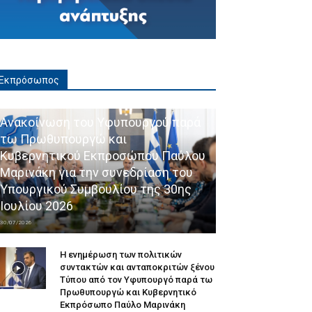
Εκπρόσωπος
Ανακοίνωση του Υφυπουργού παρά
τω Πρωθυπουργώ και
Κυβερνητικού Εκπροσώπου Παύλου
Μαρινάκη για την συνεδρίαση του
Υπουργικού Συμβουλίου της 30ης
Ιουλίου 2026
30/07/2026
Η ενημέρωση των πολιτικών
συντακτών και ανταποκριτών ξένου
Τύπου από τον Υφυπουργό παρά τω
Πρωθυπουργώ και Κυβερνητικό
Εκπρόσωπο Παύλο Μαρινάκη