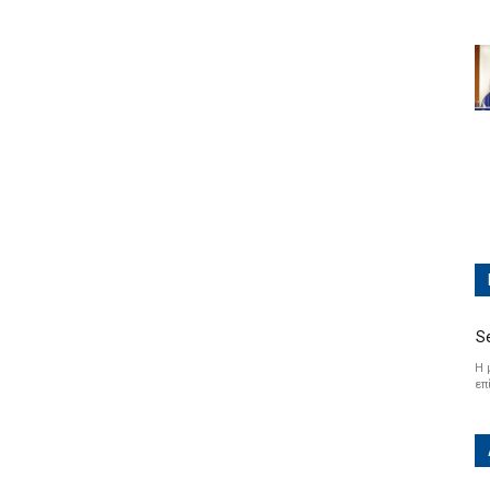
S
Η 
επ