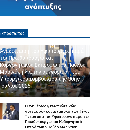
Εκπρόσωπος
Ανακοίνωση του Υφυπουργού παρά
τω Πρωθυπουργώ και
Κυβερνητικού Εκπροσώπου Παύλου
Μαρινάκη για την συνεδρίαση του
Υπουργικού Συμβουλίου της 30ης
Ιουλίου 2026
30/07/2026
Η ενημέρωση των πολιτικών
συντακτών και ανταποκριτών ξένου
Τύπου από τον Υφυπουργό παρά τω
Πρωθυπουργώ και Κυβερνητικό
Εκπρόσωπο Παύλο Μαρινάκη