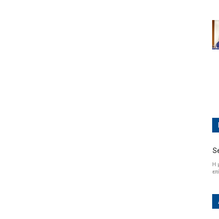
S
Η 
επ