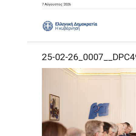
7 Αύγουστος 2026
Ελληνική
25-02-26_0007__DPC4
Κυβέρνηση