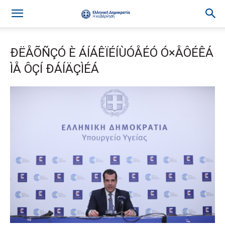
ÐËÅÕÑÇÓ È ÁÍÁÊÏÉÍÙÓÅÉÓ Ó×ÅÔÉÊÁ
ÌÅ ÔÇÍ ÐÁÍÄÇÌÉÁ