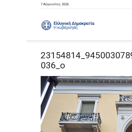
7 Αύγουστος 2026
Ελληνική
23154814_945003078
Κυβέρνηση
036_o