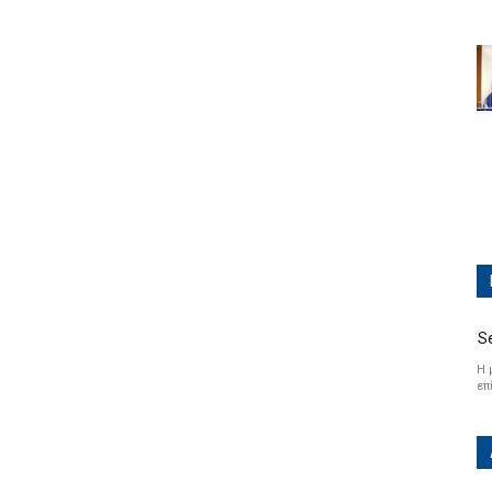
S
Η 
επ