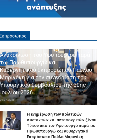
Εκπρόσωπος
Ανακοίνωση του Υφυπουργού παρά
τω Πρωθυπουργώ και
Κυβερνητικού Εκπροσώπου Παύλου
Μαρινάκη για την συνεδρίαση του
Υπουργικού Συμβουλίου της 30ης
Ιουλίου 2026
30/07/2026
Η ενημέρωση των πολιτικών
συντακτών και ανταποκριτών ξένου
Τύπου από τον Υφυπουργό παρά τω
Πρωθυπουργώ και Κυβερνητικό
Εκπρόσωπο Παύλο Μαρινάκη