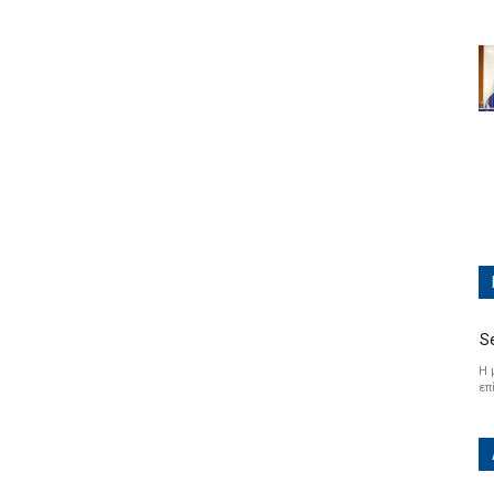
S
Η 
επ