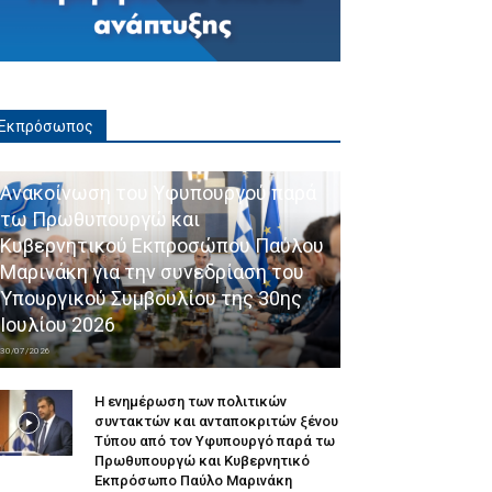
Εκπρόσωπος
Ανακοίνωση του Υφυπουργού παρά
τω Πρωθυπουργώ και
Κυβερνητικού Εκπροσώπου Παύλου
Μαρινάκη για την συνεδρίαση του
Υπουργικού Συμβουλίου της 30ης
Ιουλίου 2026
30/07/2026
Η ενημέρωση των πολιτικών
συντακτών και ανταποκριτών ξένου
Τύπου από τον Υφυπουργό παρά τω
Πρωθυπουργώ και Κυβερνητικό
Εκπρόσωπο Παύλο Μαρινάκη