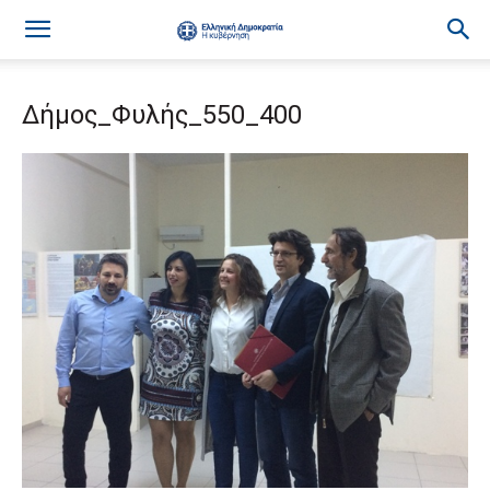
Δήμος_Φυλής_550_400