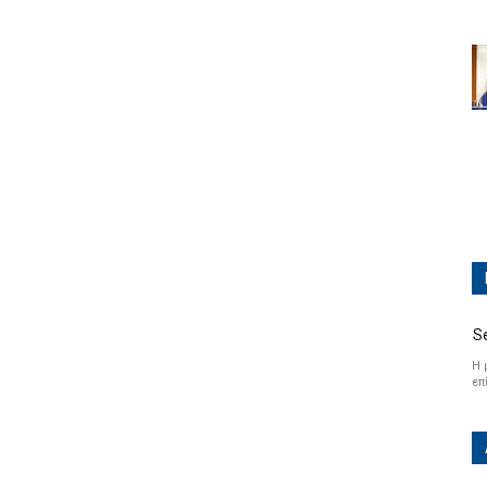
S
Η 
επ