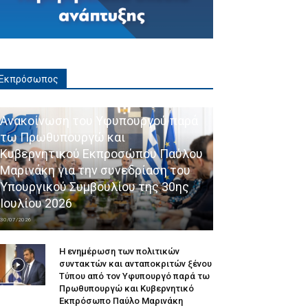
Εκπρόσωπος
Ανακοίνωση του Υφυπουργού παρά
τω Πρωθυπουργώ και
Κυβερνητικού Εκπροσώπου Παύλου
Μαρινάκη για την συνεδρίαση του
Υπουργικού Συμβουλίου της 30ης
Ιουλίου 2026
30/07/2026
Η ενημέρωση των πολιτικών
συντακτών και ανταποκριτών ξένου
Τύπου από τον Υφυπουργό παρά τω
Πρωθυπουργώ και Κυβερνητικό
Εκπρόσωπο Παύλο Μαρινάκη