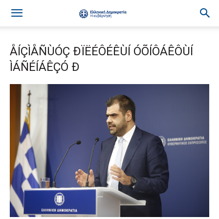
ÅÍÇÌÅÑÙÓÇ ÐÏËÉÔÉÊÙÍ ÓÕÍÔÁÊÔÙÍ
ÌÁÑÉÍÁÊÇÓ Ð