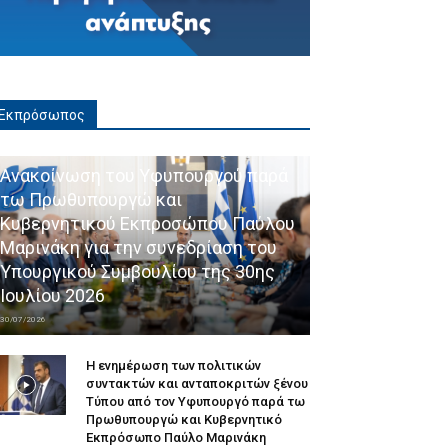
Εκπρόσωπος
Ανακοίνωση του Υφυπουργού παρά
τω Πρωθυπουργώ και
Κυβερνητικού Εκπροσώπου Παύλου
Μαρινάκη για την συνεδρίαση του
Υπουργικού Συμβουλίου της 30ης
Ιουλίου 2026
30/07/2026
Η ενημέρωση των πολιτικών
συντακτών και ανταποκριτών ξένου
Τύπου από τον Υφυπουργό παρά τω
Πρωθυπουργώ και Κυβερνητικό
Εκπρόσωπο Παύλο Μαρινάκη