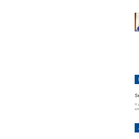
S
Η 
επ