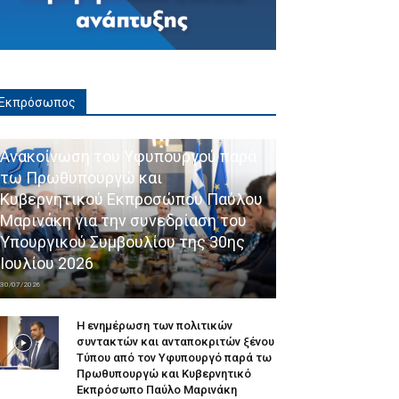
Εκπρόσωπος
Ανακοίνωση του Υφυπουργού παρά
τω Πρωθυπουργώ και
Κυβερνητικού Εκπροσώπου Παύλου
Μαρινάκη για την συνεδρίαση του
Υπουργικού Συμβουλίου της 30ης
Ιουλίου 2026
30/07/2026
Η ενημέρωση των πολιτικών
συντακτών και ανταποκριτών ξένου
Τύπου από τον Υφυπουργό παρά τω
Πρωθυπουργώ και Κυβερνητικό
Εκπρόσωπο Παύλο Μαρινάκη