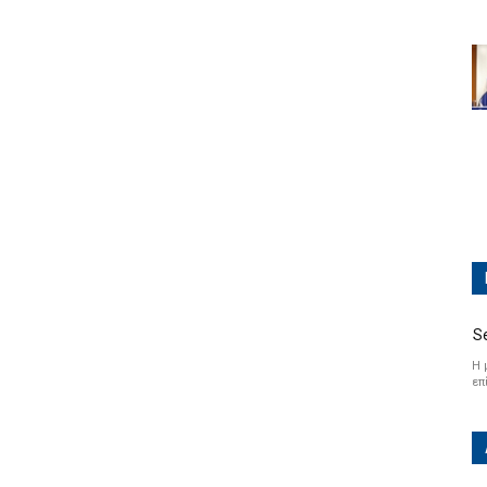
S
Η 
επ