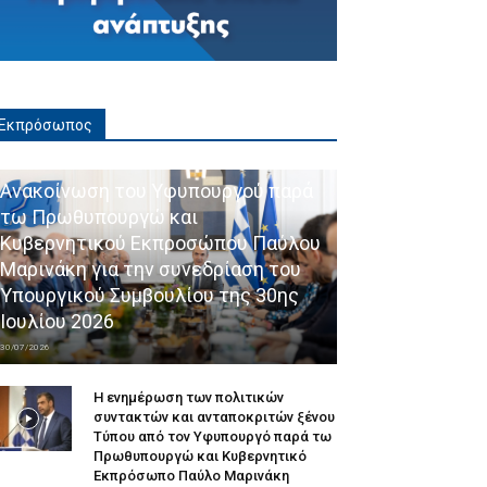
Εκπρόσωπος
Ανακοίνωση του Υφυπουργού παρά
τω Πρωθυπουργώ και
Κυβερνητικού Εκπροσώπου Παύλου
Μαρινάκη για την συνεδρίαση του
Υπουργικού Συμβουλίου της 30ης
Ιουλίου 2026
30/07/2026
Η ενημέρωση των πολιτικών
συντακτών και ανταποκριτών ξένου
Τύπου από τον Υφυπουργό παρά τω
Πρωθυπουργώ και Κυβερνητικό
Εκπρόσωπο Παύλο Μαρινάκη