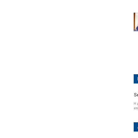
S
Η 
επ