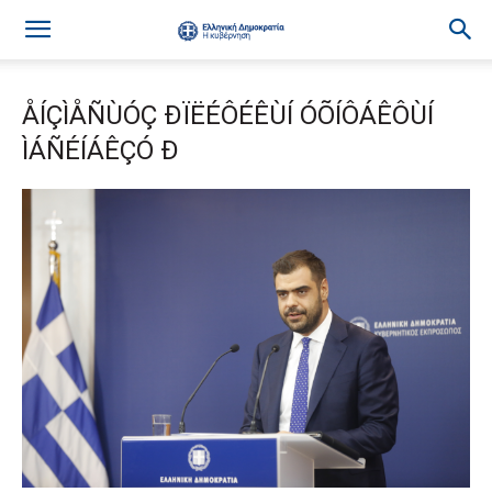
ÅÍÇÌÅÑÙÓÇ ÐÏËÉÔÉÊÙÍ ÓÕÍÔÁÊÔÙÍ
ÌÁÑÉÍÁÊÇÓ Ð