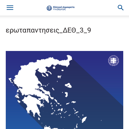
ερωταπαντησεις_ΔΕΘ_3_9