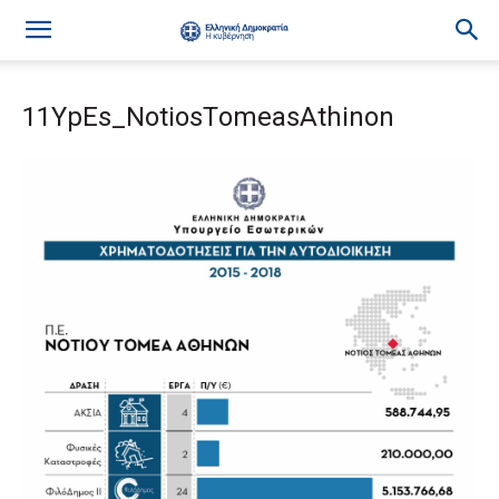
11YpEs_ΝotiosΤomeasΑthinon