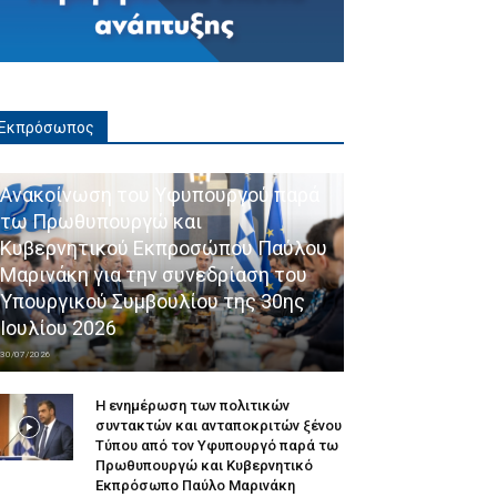
Εκπρόσωπος
Ανακοίνωση του Υφυπουργού παρά
τω Πρωθυπουργώ και
Κυβερνητικού Εκπροσώπου Παύλου
Μαρινάκη για την συνεδρίαση του
Υπουργικού Συμβουλίου της 30ης
Ιουλίου 2026
30/07/2026
Η ενημέρωση των πολιτικών
συντακτών και ανταποκριτών ξένου
Τύπου από τον Υφυπουργό παρά τω
Πρωθυπουργώ και Κυβερνητικό
Εκπρόσωπο Παύλο Μαρινάκη