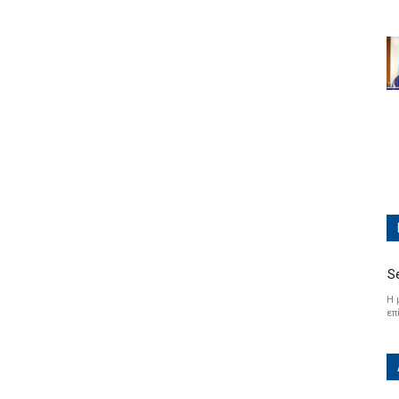
S
Η 
επ