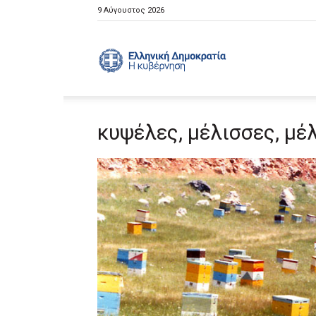
9 Αύγουστος 2026
Ελληνική
κυψέλες, μέλισσες, μέλ
Κυβέρνηση