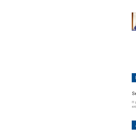
S
Η 
επ