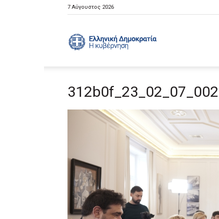
7 Αύγουστος 2026
Ελληνική
312b0f_23_02_07_00
Κυβέρνηση