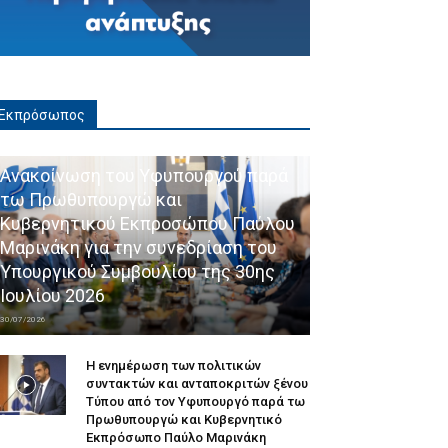
Εκπρόσωπος
Ανακοίνωση του Υφυπουργού παρά
τω Πρωθυπουργώ και
Κυβερνητικού Εκπροσώπου Παύλου
Μαρινάκη για την συνεδρίαση του
Υπουργικού Συμβουλίου της 30ης
Ιουλίου 2026
30/07/2026
Η ενημέρωση των πολιτικών
συντακτών και ανταποκριτών ξένου
Τύπου από τον Υφυπουργό παρά τω
Πρωθυπουργώ και Κυβερνητικό
Εκπρόσωπο Παύλο Μαρινάκη