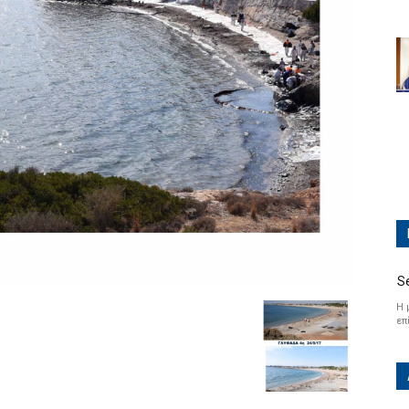
S
Η 
επ