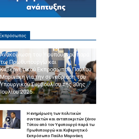
Εκπρόσωπος
Ανακοίνωση του Υφυπουργού παρά
τω Πρωθυπουργώ και
Κυβερνητικού Εκπροσώπου Παύλου
Μαρινάκη για την συνεδρίαση του
Υπουργικού Συμβουλίου της 30ης
Ιουλίου 2026
30/07/2026
Η ενημέρωση των πολιτικών
συντακτών και ανταποκριτών ξένου
Τύπου από τον Υφυπουργό παρά τω
Πρωθυπουργώ και Κυβερνητικό
Εκπρόσωπο Παύλο Μαρινάκη