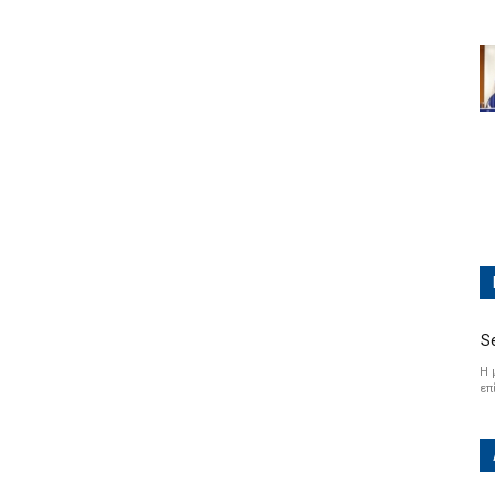
S
Η 
επ