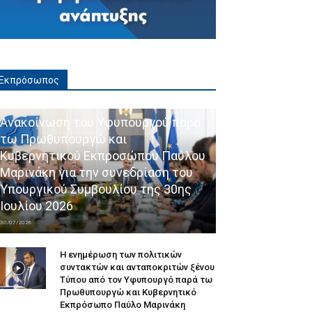
Εκπρόσωπος
Ανακοίνωση του Υφυπουργού παρά
τω Πρωθυπουργώ και
Κυβερνητικού Εκπροσώπου Παύλου
Μαρινάκη για την συνεδρίαση του
Υπουργικού Συμβουλίου της 30ης
Ιουλίου 2026
30/07/2026
Η ενημέρωση των πολιτικών
συντακτών και ανταποκριτών ξένου
Τύπου από τον Υφυπουργό παρά τω
Πρωθυπουργώ και Κυβερνητικό
Εκπρόσωπο Παύλο Μαρινάκη