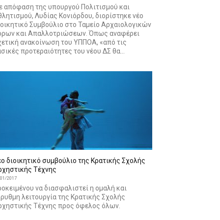
ε απόφαση της υπουργού Πολιτισμού και
λητισμού, Λυδίας Κονιόρδου, διορίστηκε νέο
ιοικητικό Συμβούλιο στο Ταμείο Αρχαιολογικών
όρων και Απαλλοτριώσεων. Όπως αναφέρει
χετική ανακοίνωση του ΥΠΠΟΑ, «από τις
σικές προτεραιότητες του νέου ΔΣ θα...
έο διοικητικό συμβούλιο της Κρατικής Σχολής
ρχηστικής Τέχνης
/01/2017
οκειμένου να διασφαλιστεί η ομαλή και
ύρυθμη λειτουργία της Κρατικής Σχολής
ρχηστικής Τέχνης προς όφελος όλων.