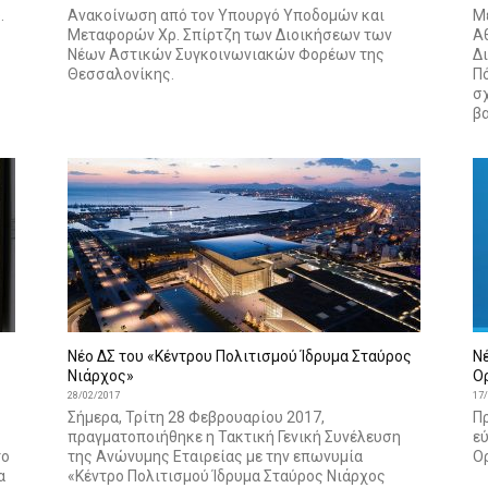
.
Ανακοίνωση από τον Υπουργό Υποδομών και
Μ
Μεταφορών Χρ. Σπίρτζη των Διοικήσεων των
Αθ
Νέων Αστικών Συγκοινωνιακών Φορέων της
Δ
Θεσσαλονίκης.
Π
σ
βα
Νέο ΔΣ του «Κέντρου Πολιτισμού Ίδρυμα Σταύρος
Ν
Νιάρχος»
Ο
28/02/2017
17
Σήμερα, Τρίτη 28 Φεβρουαρίου 2017,
Πρ
πραγματοποιήθηκε η Τακτική Γενική Συνέλευση
ε
το
της Ανώνυμης Εταιρείας με την επωνυμία
Ο
α
«Κέντρο Πολιτισμού Ίδρυμα Σταύρος Νιάρχος