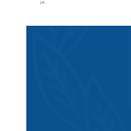
με...