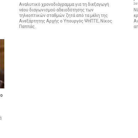
Αναλυτικό χρονοδιάγραμμα για τη διεξαγωγή
24
νέου διαγωνισμού αδειοδότησης των
Νί
τηλεοπτικών σταθμών ζητά από τα μέλη της
ερ
Ανεξάρτητης Αρχής ο Υπουργός ΨΗΠΤΕ, Νίκος
Αν
Παππάς.
απ
το
ά