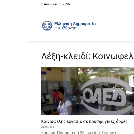
8 Αύγουστος 2026
Ελληνική
Λέξη-κλειδί: Κοινωφελ
Κυβέρνηση
Κοινωφελής εργασία σε προσφυγικές δομές
28/07/2017
Σήμερα, Παρασκευή 28 Ιουλίου, ξεκινά η