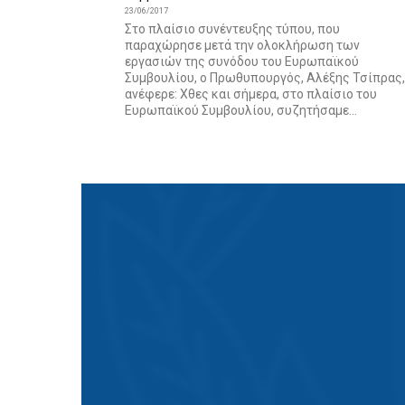
23/06/2017
Στο πλαίσιο συνέντευξης τύπου, που
παραχώρησε μετά την ολοκλήρωση των
εργασιών της συνόδου του Ευρωπαϊκού
Συμβουλίου, ο Πρωθυπουργός, Αλέξης Τσίπρας,
ανέφερε: Χθες και σήμερα, στο πλαίσιο του
Ευρωπαϊκού Συμβουλίου, συζητήσαμε...