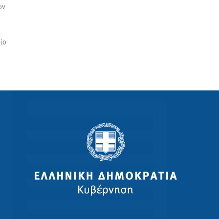
ών
ίο