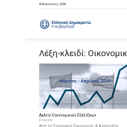
8 Αύγουστος 2026
Ελληνική
Λέξη-κλειδί: Οικονομικ
Κυβέρνηση
Δελτίο Οικονομικών Εξελίξεων
01/04/2019
Από το Υπουργείο Οικονομίας & Ανάπτυξης.