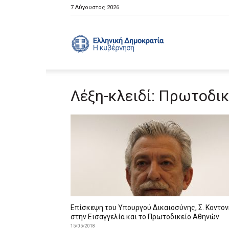
7 Αύγουστος 2026
Ελληνική
Λέξη-κλειδί: Πρωτοδι
Κυβέρνηση
Επίσκεψη του Υπουργού Δικαιοσύνης, Σ. Κοντον
στην Εισαγγελία και το Πρωτοδικείο Αθηνών
15/05/2018