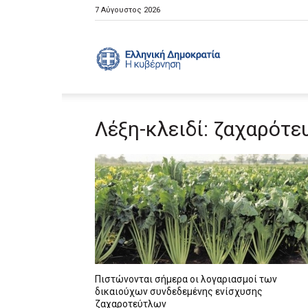
7 Αύγουστος 2026
Ελληνική
Λέξη-κλειδί: ζαχαρότε
Κυβέρνηση
Πιστώνονται σήμερα οι λογαριασμοί των
δικαιούχων συνδεδεμένης ενίσχυσης
ζαχαροτεύτλων