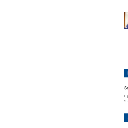
S
Η 
επ