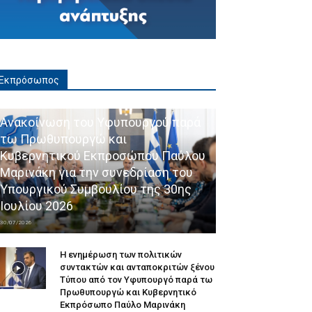
Εκπρόσωπος
Ανακοίνωση του Υφυπουργού παρά
τω Πρωθυπουργώ και
Κυβερνητικού Εκπροσώπου Παύλου
Μαρινάκη για την συνεδρίαση του
Υπουργικού Συμβουλίου της 30ης
Ιουλίου 2026
30/07/2026
Η ενημέρωση των πολιτικών
συντακτών και ανταποκριτών ξένου
Τύπου από τον Υφυπουργό παρά τω
Πρωθυπουργώ και Κυβερνητικό
Εκπρόσωπο Παύλο Μαρινάκη