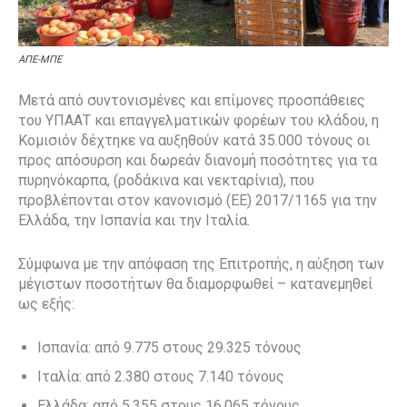
ΑΠΕ-ΜΠΕ
Μετά από συντονισμένες και επίμονες προσπάθειες
του ΥΠΑΑΤ και επαγγελματικών φορέων του κλάδου, η
Κομισιόν δέχτηκε να αυξηθούν κατά 35.000 τόνους οι
προς απόσυρση και δωρεάν διανομή ποσότητες για τα
πυρηνόκαρπα, (ροδάκινα και νεκταρίνια), που
προβλέπονται στον κανονισμό (ΕΕ) 2017/1165 για την
Ελλάδα, την Ισπανία και την Ιταλία.
Σύμφωνα με την απόφαση της Επιτροπής, η αύξηση των
μέγιστων ποσοτήτων θα διαμορφωθεί – κατανεμηθεί
ως εξής:
Ισπανία: από 9.775 στους 29.325 τόνους
Ιταλία: από 2.380 στους 7.140 τόνους
Ελλάδα: από 5.355 στους 16.065 τόνους