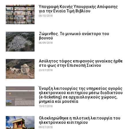
Υπογραφή Κοινής Υπουργικής Απόφασης
για την Ενιαία Τιμή Βιβλίου
08/10/2018
Ζώμινθος. Το μινωικό ανάκτορο του
βουνού
06/09/2018
Ασύλητος τάφος επιφανούς γυναίκας ήρθε
στο φως στην Επισκοπή Σικίνου
23/07/2018
Έναρξη λειτουργίας της υπηρεσίας αγοράς
ηλεκτρονικού εισιτηρίου μέσω διαδικτύου
(e-ticketing) σε αρχαιολογικούς χώρους,
μνημεία και μουσεία
19/07/2018
Ολοκληρώθηκε η πιλοτική λειτουργία του
ηλεκτρονικού εισιτηρίου
09/07/2018